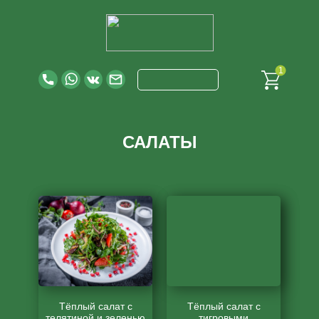
1
ГЛАВНАЯ
МЕНЮ
ДОСТАВКА
КОНТАКТ
САЛАТЫ
Тёплый салат с
Тёплый салат с
телятиной и зеленью
тигровыми