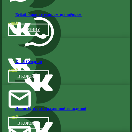
Кебаб-лаваш с сочным цыплёнком
680
₽
В КОРЗИНУ
Клаб Сендвич
460
₽
В КОРЗИНУ
Люля-бургер с мраморной говядиной
840
₽
В КОРЗИНУ