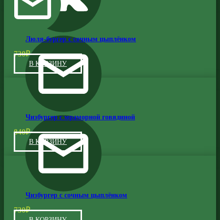
Люля-бургер с сочным цыплёнком
730
₽
В КОРЗИНУ
Чизбургер с мраморной говядиной
840
₽
В КОРЗИНУ
Чизбургер с сочным цыплёнком
730
₽
В КОРЗИНУ