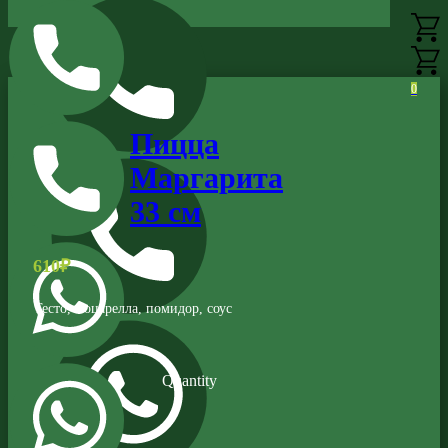
0
Пицца
Маргарита
33 см
610
₽
Тесто, моцарелла, помидор, соус
Quantity