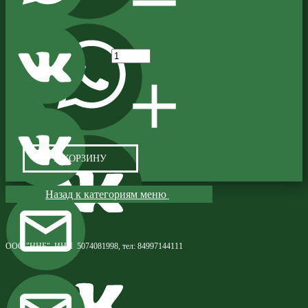
В КОРЗИНУ
Назад к категориям меню
ООО "ННБ", ИНН 5074081998, тел: 84997144111