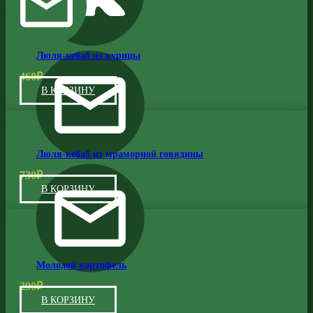
Люля-кебаб из курицы
460
₽
В КОРЗИНУ
Люля-кебаб из мраморной говядины
730
₽
В КОРЗИНУ
Молодой картофель
290
₽
В КОРЗИНУ