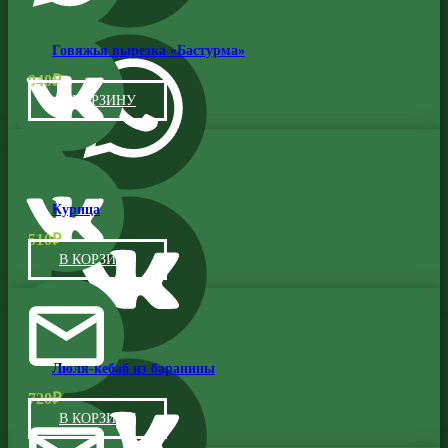
Говяжья вырезка «Бастурма»
940
₽
В КОРЗИНУ
Курица
510
₽
В КОРЗИНУ
Люля-кебаб из баранины
720
₽
В КОРЗИНУ