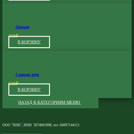
Овощи
390
₽
В КОРЗИНУ
Свиная шея
620
₽
В КОРЗИНУ
НАЗАД К КАТЕГОРИЯМ МЕНЮ
ООО "ННБ", ИНН 5074081998, тел: 84997144111