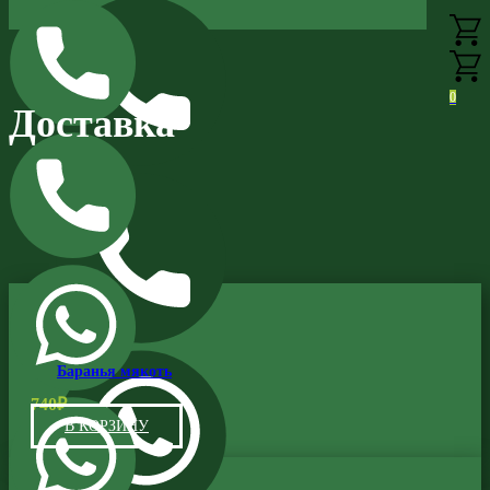
0
Доставка
Баранья мякоть
740
₽
В КОРЗИНУ